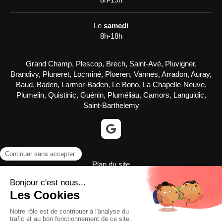
Le
samedi
8h-18h
Grand Champ, Plescop, Brech, Saint-Avé, Pluvigner,
Brandivy, Pluneret, Locminé, Ploeren, Vannes, Arradon, Auray,
Baud, Baden, Larmor-Baden, Le Bono, La Chapelle-Neuve,
Plumelin, Quistinic, Guénin, Pluméliau, Camors, Languidic,
Saint-Barthelemy
Plan du site
Mentions légales
©2022 LE BRUN BRUCE - Plomberie, chauffage, Dépannage